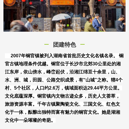
团建特色
2007年铜官镇被列入湖南省首批历史文化名镇名录。 铜
官古镇地理条件优越。铜官位于长沙市北郊30公里处的湘
江东岸，依山傍水，峰峦起伏，沿湘江绵亘十余里，山、
水、洲、城，田园、公路交织成景，有“山城”之称。辖4个
村、5个社区，人口约2.6万，镇域面积达29.44平方公里。
文化底蕴深厚。铜官镇内文物古迹众多，历史人文荟萃，
旅游资源丰富。千年古镇聚陶瓷文化、三国文化、红色文
化于一体，酝酿出独特而富有魅力的铜官文化。她是湖湘
文化中一朵璀璨的奇葩。