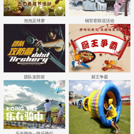
泡泡足球赛
铜官窑联谊活动
团队攻防箭
厨王争霸
乐在骑中—快乐骑行