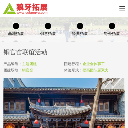
基地拓展
创意拓展
经典拓展
野外拓展
铜官窑联谊活动
产品编号：
主题团建
团建行程：
企业全体职工
团建场地：
铜官窑
体验形式：
提高团队凝聚力