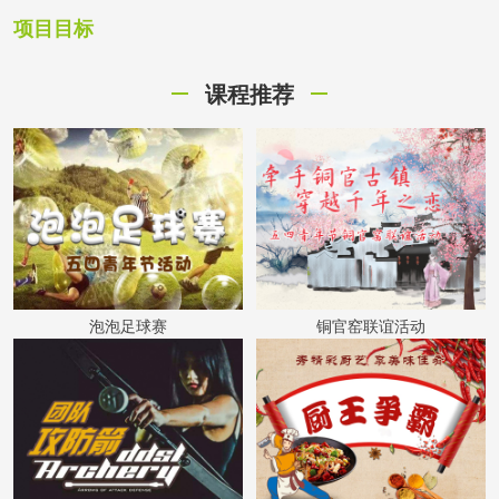
项目目标
课程推荐
泡泡足球赛
铜官窑联谊活动