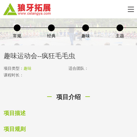
常规
经典
趣味
主题
趣味运动会--疯狂毛毛虫
项目类型：
趣味
适合团队：
课程时长：
项目介绍
项目描述
项目规则