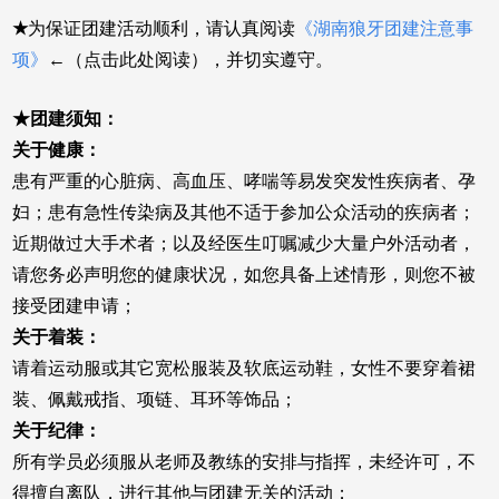
★
为保证团建活动顺利，请认真阅读
《湖南狼牙团建注意事
项》
←（点击此处阅读），并切实遵守。
★团建须知：
关于健康：
患有严重的心脏病、高血压、哮喘等易发突发性疾病者、孕
妇；患有急性传染病及其他不适于参加公众活动的疾病者；
近期做过大手术者；以及经医生叮嘱减少大量户外活动者，
请您务必声明您的健康状况，如您具备上述情形，则您不被
接受团建申请；
关于着装：
请着运动服或其它宽松服装及软底运动鞋，女性不要穿着裙
装、佩戴戒指、项链、耳环等饰品；
关于纪律：
所有学员必须服从老师及教练的安排与指挥，未经许可，不
得擅自离队，进行其他与团建无关的活动；