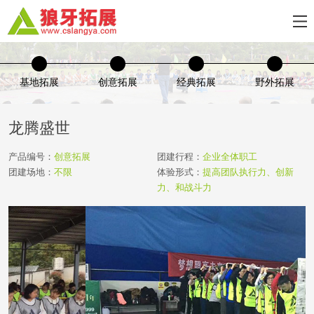
基地拓展
创意拓展
经典拓展
野外拓展
龙腾盛世
产品编号：
创意拓展
团建行程：
企业全体职工
团建场地：
不限
体验形式：
提高团队执行力、创新
力、和战斗力