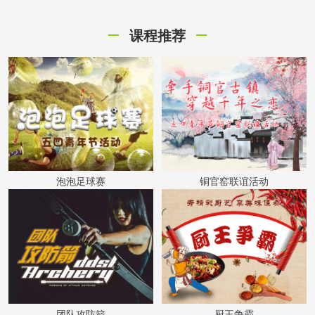
课程推荐
泡泡足球赛
铜官窑联谊活动
团队攻防箭
厨王争霸